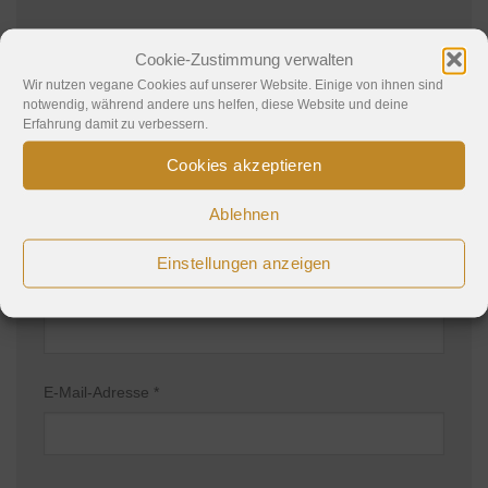
Deine E-Mail-Adresse wird nicht veröffentlicht.
Cookie-Zustimmung verwalten
Erforderliche Felder sind mit
*
markiert
Wir nutzen vegane Cookies auf unserer Website. Einige von ihnen sind
Kommentar
*
notwendig, während andere uns helfen, diese Website und deine
Erfahrung damit zu verbessern.
Cookies akzeptieren
Ablehnen
Einstellungen anzeigen
Name
*
E-Mail-Adresse
*