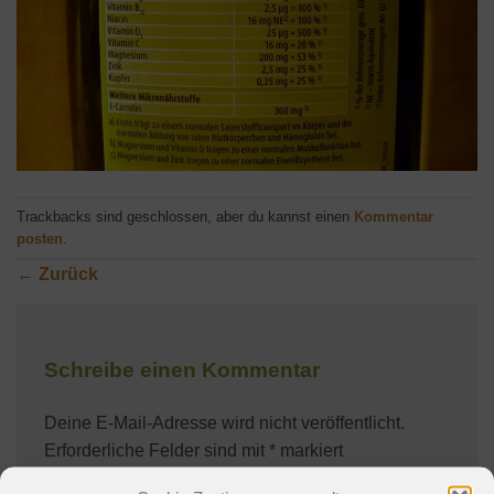
Trackbacks sind geschlossen, aber du kannst einen
Kommentar
posten
.
←
Zurück
Schreibe einen Kommentar
Deine E-Mail-Adresse wird nicht veröffentlicht.
Erforderliche Felder sind mit
*
markiert
Kommentar
*