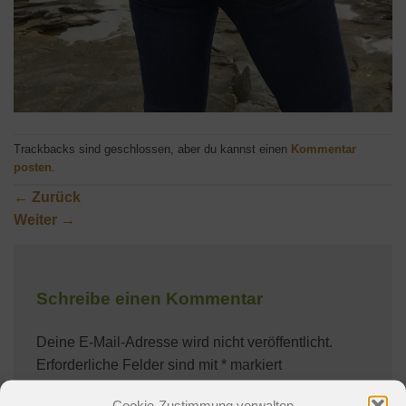
Trackbacks sind geschlossen, aber du kannst einen
Kommentar
posten
.
←
Zurück
Weiter
→
Schreibe einen Kommentar
Deine E-Mail-Adresse wird nicht veröffentlicht.
Erforderliche Felder sind mit
*
markiert
Kommentar
*
Cookie-Zustimmung verwalten