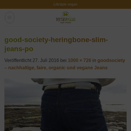
Zum
Lifestyle vegan
Inhalt
springen
good-society-heringbone-slim-
jeans-po
Veröffentlicht
27. Juli 2016
bei
1000 × 726
in
goodsociety
– nachhaltige, faire, organic und vegane Jeans