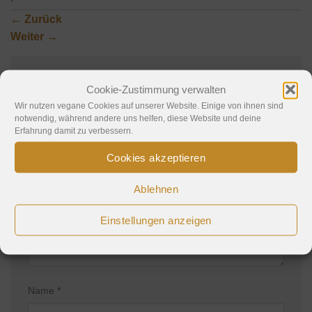
←
Zurück
Weiter
→
Cookie-Zustimmung verwalten
Schreibe einen Kommentar
Wir nutzen vegane Cookies auf unserer Website. Einige von ihnen sind
notwendig, während andere uns helfen, diese Website und deine
Deine E-Mail-Adresse wird nicht veröffentlicht.
Erfahrung damit zu verbessern.
Erforderliche Felder sind mit
*
markiert
Cookies akzeptieren
Kommentar
*
Ablehnen
Einstellungen anzeigen
Name
*