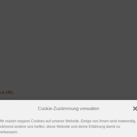
ack URL
.
Cookie-Zustimmung verwalten
Wir nutzen vegane Cookies auf unserer Website. Einige von ihnen sind notwendig,
während andere uns helfen, diese Website und deine Erfahrung damit zu
verbessern.