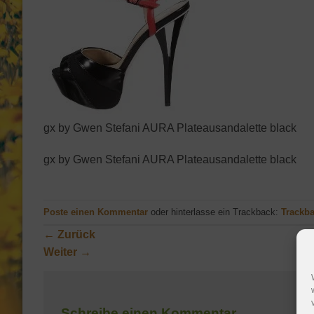
gx by Gwen Stefani AURA Plateausandalette black
gx by Gwen Stefani AURA Plateausandalette black
Poste einen Kommentar
oder hinterlasse ein Trackback:
Trackb
←
Zurück
Weiter
→
Schreibe einen Kommentar