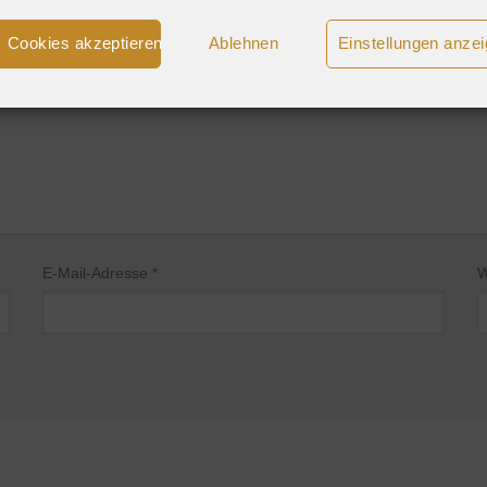
Cookies akzeptieren
Ablehnen
Einstellungen anze
rderliche Felder sind mit
*
markiert
E-Mail-Adresse
*
W