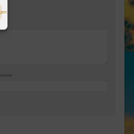
igen
ebsite