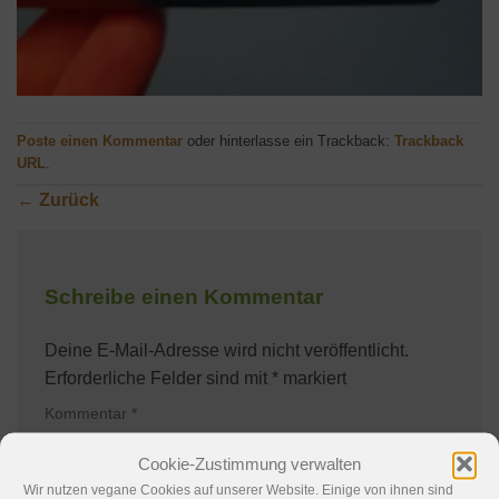
Poste einen Kommentar
oder hinterlasse ein Trackback:
Trackback
URL
.
←
Zurück
Schreibe einen Kommentar
Deine E-Mail-Adresse wird nicht veröffentlicht.
Erforderliche Felder sind mit
*
markiert
Kommentar
*
Cookie-Zustimmung verwalten
Wir nutzen vegane Cookies auf unserer Website. Einige von ihnen sind