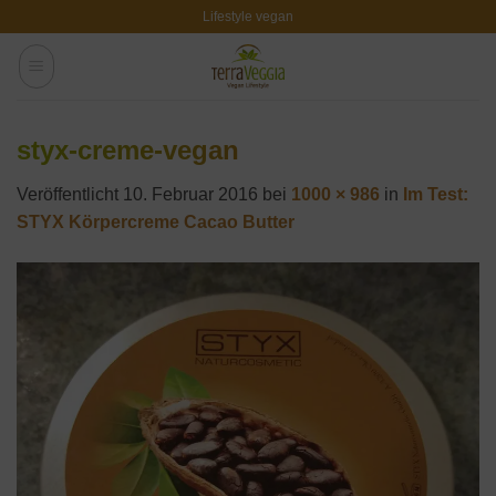
Zum
Lifestyle vegan
Inhalt
springen
styx-creme-vegan
Veröffentlicht
10. Februar 2016
bei
1000 × 986
in
Im Test:
STYX Körpercreme Cacao Butter