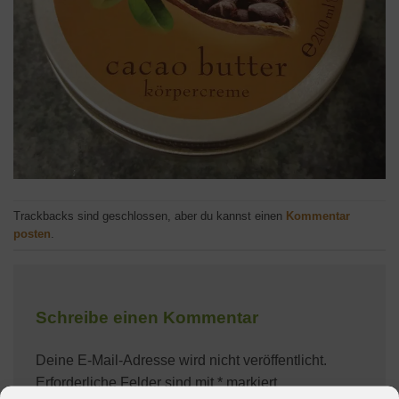
Trackbacks sind geschlossen, aber du kannst einen
Kommentar
posten
.
Schreibe einen Kommentar
Deine E-Mail-Adresse wird nicht veröffentlicht.
Erforderliche Felder sind mit
*
markiert