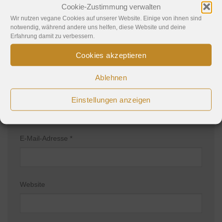
Cookie-Zustimmung verwalten
Kommentar
*
Wir nutzen vegane Cookies auf unserer Website. Einige von ihnen sind
notwendig, während andere uns helfen, diese Website und deine
Erfahrung damit zu verbessern.
Cookies akzeptieren
Ablehnen
Name
*
Einstellungen anzeigen
E-Mail-Adresse
*
Website