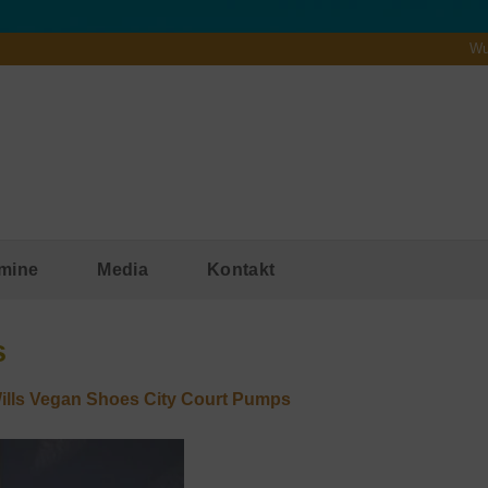
Wu
mine
Media
Kontakt
s
Wills Vegan Shoes City Court Pumps