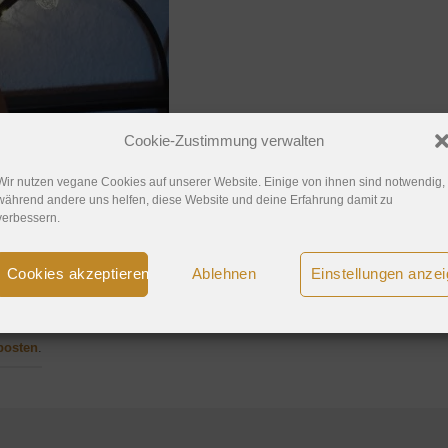
Cookie-Zustimmung verwalten
Wir nutzen vegane Cookies auf unserer Website. Einige von ihnen sind notwendig,
während andere uns helfen, diese Website und deine Erfahrung damit zu
verbessern.
Cookies akzeptieren
Ablehnen
Einstellungen anze
posten
.