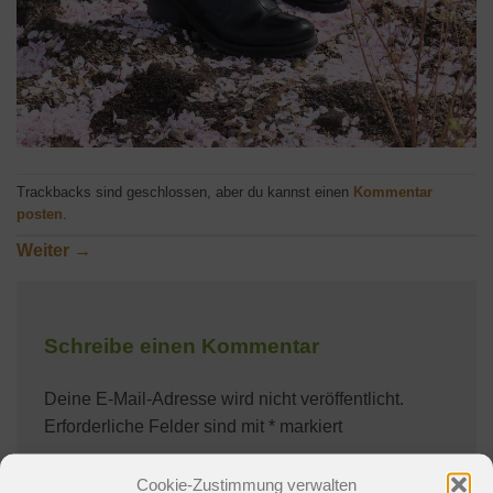
Trackbacks sind geschlossen, aber du kannst einen
Kommentar
posten
.
Weiter
→
Schreibe einen Kommentar
Deine E-Mail-Adresse wird nicht veröffentlicht.
Erforderliche Felder sind mit
*
markiert
Kommentar
*
Cookie-Zustimmung verwalten