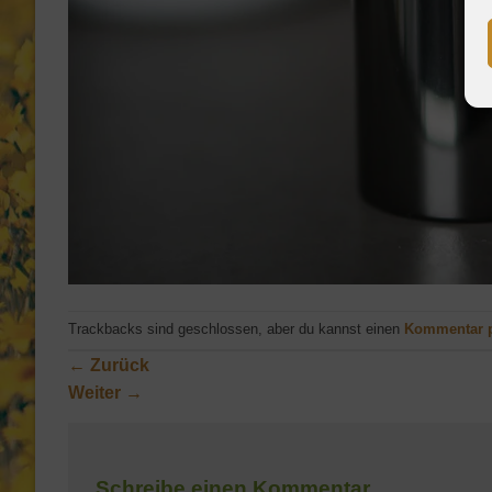
Trackbacks sind geschlossen, aber du kannst einen
Kommentar 
←
Zurück
Weiter
→
Schreibe einen Kommentar