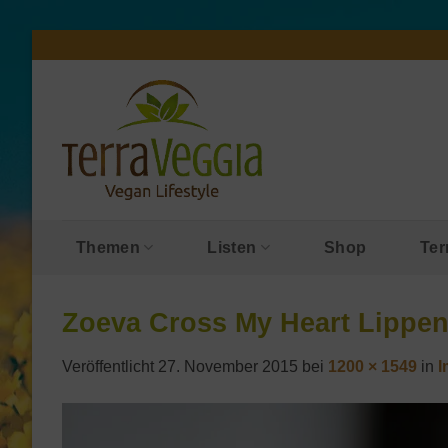
Zum
Inhalt
springen
Themen
Listen
Shop
Ter
Zoeva Cross My Heart Lippens
Veröffentlicht
27. November 2015
bei
1200 × 1549
in
I