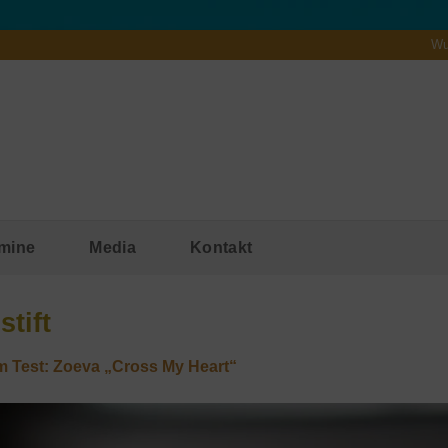
Wu
mine
Media
Kontakt
tift
m Test: Zoeva „Cross My Heart“