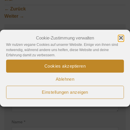
←
Zurück
Weiter
→
Cookie-Zustimmung verwalten
Schreibe einen Kommentar
Wir nutzen vegane Cookies auf unserer Website. Einige von ihnen sind
notwendig, während andere uns helfen, diese Website und deine
Deine E-Mail-Adresse wird nicht veröffentlicht.
Erfahrung damit zu verbessern.
Erforderliche Felder sind mit
*
markiert
Cookies akzeptieren
Kommentar
*
Ablehnen
Einstellungen anzeigen
Name
*