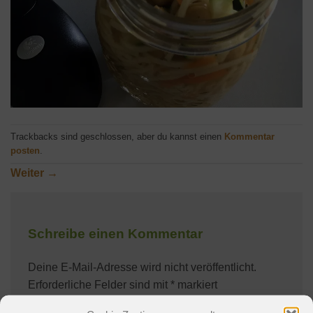
Trackbacks sind geschlossen, aber du kannst einen
Kommentar
posten
.
Weiter
→
Schreibe einen Kommentar
Deine E-Mail-Adresse wird nicht veröffentlicht.
Erforderliche Felder sind mit
*
markiert
Kommentar
*