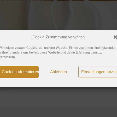
Cookie-Zustimmung verwalten
Wir nutzen vegane Cookies auf unserer Website. Einige von ihnen sind notwendig,
während andere uns helfen, diese Website und deine Erfahrung damit zu
verbessern.
Cookies akzeptieren
Ablehnen
Einstellungen anze
posten
.