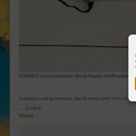
FORMAT Gesichtsmaske Mund-Nasen-Stoffmaske
Trackbacks sind geschlossen, aber du kannst einen
Kommentar 
←
Zurück
Weiter
→