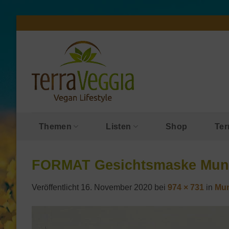
Zum
Inhalt
springen
Themen
Listen
Shop
Ter
FORMAT Gesichtsmaske Mun
Veröffentlicht
16. November 2020
bei
974 × 731
in
Mun