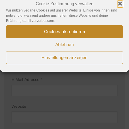
Kommentar
*
Cookie-Zustimmung verwalten
Wir nutzen vegane Cookies auf unserer Website. Einige von ihnen sind
notwendig, während andere uns helfen, diese Website und deine
Erfahrung damit zu verbessern.
Cookies akzeptieren
Ablehnen
Name
*
Einstellungen anzeigen
E-Mail-Adresse
*
Website