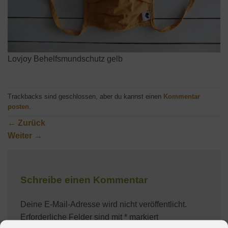
Lovjoy Behelfsmundschutz gelb
Trackbacks sind geschlossen, aber du kannst einen
Kommentar
posten
.
←
Zurück
Weiter
→
Schreibe einen Kommentar
Deine E-Mail-Adresse wird nicht veröffentlicht.
Erforderliche Felder sind mit
*
markiert