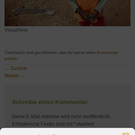
VisualVest
Trackbacks sind geschlossen, aber du kannst einen
Kommentar
posten
.
←
Zurück
Weiter
→
Schreibe einen Kommentar
Deine E-Mail-Adresse wird nicht veröffentlicht.
Erforderliche Felder sind mit
*
markiert
Kommentar
*