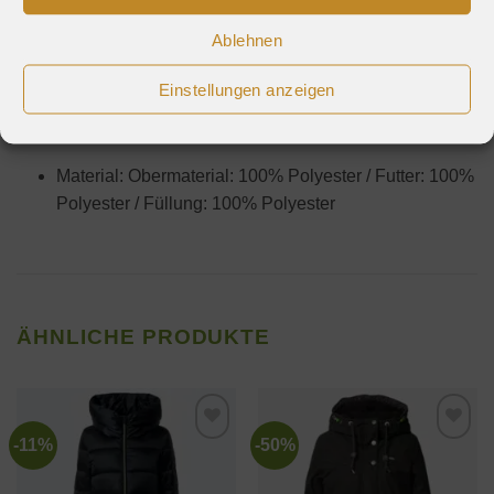
Druckknopfleiste
Ablehnen
Verdeckter Reißverschluss
Einstellungen anzeigen
Warm gefüttert
Passform: Normale Passform
Material: Obermaterial: 100% Polyester / Futter: 100%
Polyester / Füllung: 100% Polyester
ÄHNLICHE PRODUKTE
-11%
-50%
Zur
Zur
Wunschliste
Wunschliste