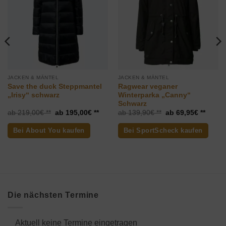
hinzufügen
hinzufügen
JACKEN & MÄNTEL
JACKEN & MÄNTEL
Save the duck Steppmantel
Ragwear veganer
„Irisy“ schwarz
Winterparka „Canny“
Schwarz
ueller
Ursprünglicher
Aktueller
Ursprünglicher
Aktuel
219,00
€
195,00
€
139,90
€
69,95
€
is
Preis
Preis
Preis
Preis
war:
ist:
war:
ist:
Bei About You kaufen
Bei SportScheck kaufen
,95€.
219,00€
195,00€.
139,90€
69,95€
Die nächsten Termine
Aktuell keine Termine eingetragen