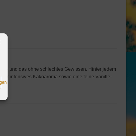
ten – und das ohne schlechtes Gewissen. Hinter jedem
 ihr intensives Kakoaroma sowie eine feine Vanille-
igen