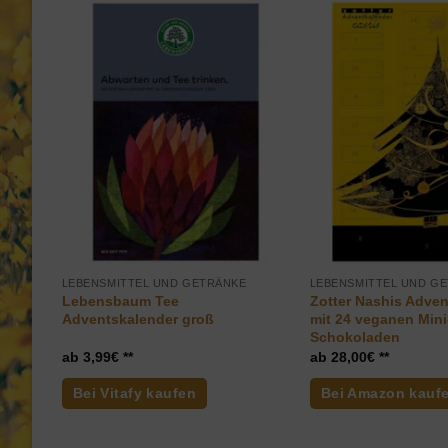
LEBENSMITTEL UND GETRÄNKE
LEBENSMITTEL UND G
Lebensbaum Tee
Zotter Nashis Adve
der
Adventskalender groß
mit 24 veganen Mini
Schokoladen
3,99
€
28,00
€
Bei Vitafy kaufen
Bei Amazon kauf