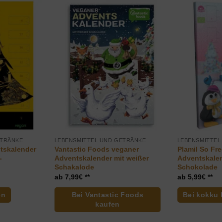
ETRÄNKE
LEBENSMITTEL UND GETRÄNKE
LEBENSMITTEL
ntskalender
Vantastic Foods veganer
Plamil So Fr
-
Adventskalender mit weißer
Adventskale
Schakalode
Schokolade
7,99
€
5,99
€
en
Bei Vantastic Foods
Bei kokku 
kaufen