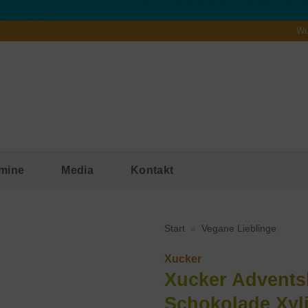
Wu
mine
Media
Kontakt
Start
»
Vegane Lieblinge
Xucker
Xucker Adventsk
Schokolade Xyl