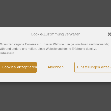
Cookie-Zustimmung verwalten
Wir nutzen vegane Cookies auf unserer Website. Einige von ihnen sind notwendig,
während andere uns helfen, diese Website und deine Erfahrung damit zu
verbessern.
Edelbitter-Schokolade versüßt dir die Vorfreude auf Weihnach
ne und große Naschkatzen! Gesüßt mit Xylit und überzeugt durch
Cookies akzeptieren
Ablehnen
Einstellungen anze
remiger Schokoladengenuss.