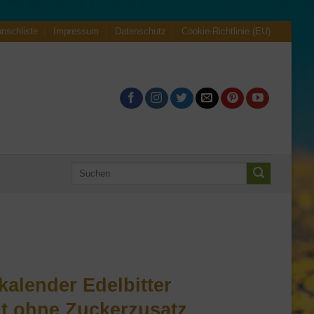
nschliste
Impressum
Datenschutz
Cookie-Richtlinie (EU)
Suche
nach:
alender Edelbitter
it ohne Zuckerzusatz