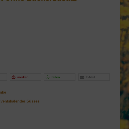
merken
teilen
E-Mail
änke
ventskalender Süsses