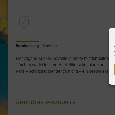
Beschreibung
Hinweise
Der vegane Xucker-Adventskalender mit der beliebten 
Türchen wartet leckere Edel-Bitterschokolade auf klei
Note – schokoladiger geht´s nicht! – ein besonders c
ÄHNLICHE PRODUKTE