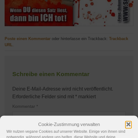
Poste einen Kommentar
oder hinterlasse ein Trackback:
Trackback
URL
.
Schreibe einen Kommentar
Deine E-Mail-Adresse wird nicht veröffentlicht.
Erforderliche Felder sind mit
*
markiert
Kommentar
*
Cookie-Zustimmung verwalten
Wir nutzen vegane Cookies auf unserer Website. Einige von ihnen sind
notwendig, während andere uns helfen, diese Website und deine