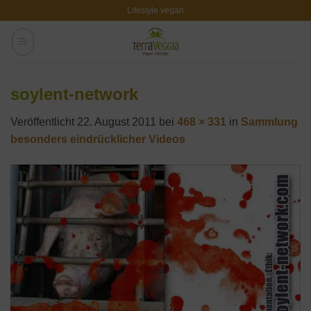
Zum
Lifestyle vegan
Inhalt
springen
soylent-network
Veröffentlicht
22. August 2011
bei
468 × 331
in
Sammlung
besonders eindrücklicher Videos