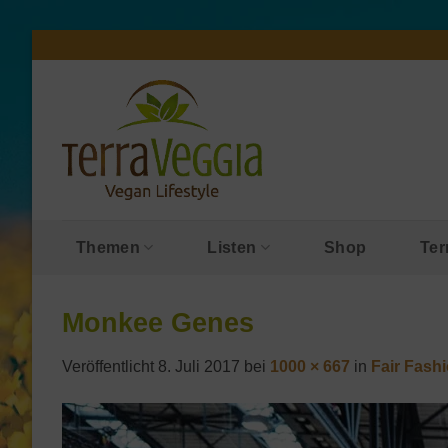
Zum
Inhalt
springen
Themen
Listen
Shop
Ter
Monkee Genes
Veröffentlicht
8. Juli 2017
bei
1000 × 667
in
Fair Fash