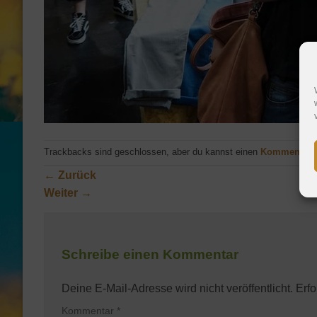
Trackbacks sind geschlossen, aber du kannst einen
Kommentar 
←
Zurück
Weiter
→
Schreibe einen Kommentar
Deine E-Mail-Adresse wird nicht veröffentlicht.
Erfo
Kommentar
*