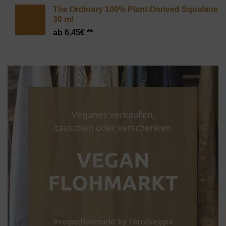
Preis
Preis
The Ordinary 100% Plant-Derived Squalane
war:
ist:
30 ml
99,95€
52,99€.
6,45
€