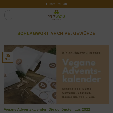
Zum
Lifestyle vegan
Inhalt
springen
SCHLAGWORT-ARCHIVE:
GEWÜRZE
05
Nov.
Vegane Adventskalender: Die schönsten aus 2022