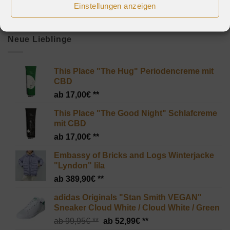
Einstellungen anzeigen
Neue Lieblinge
This Place "The Hug" Periodencreme mit
CBD
17,00
€
This Place "The Good Night" Schlafcreme
mit CBD
17,00
€
Embassy of Bricks and Logs Winterjacke
"Lyndon" lila
389,90
€
adidas Originals "Stan Smith VEGAN"
Sneaker Cloud White / Cloud White / Green
Ursprünglicher
Aktueller
99,95
€
52,99
€