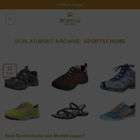
Zum
Lifestyle vegan
Inhalt
springen
SCHLAGWORT-ARCHIVE:
SPORTSCHUHE
12
Juni
Sind Sportschuhe von Merrell vegan?