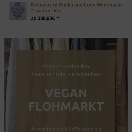
Embassy of Bricks and Logs Winterjacke
"Lyndon" lila
389,90
€