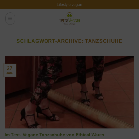
Zum
Lifestyle vegan
Inhalt
springen
SCHLAGWORT-ARCHIVE:
TANZSCHUHE
27
Jan.
Im Test: Vegane Tanzschuhe von Ethical Wares