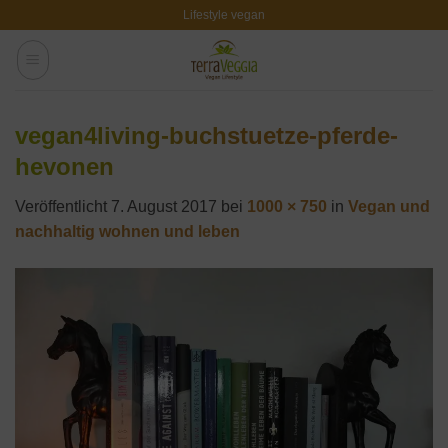
Zum
Lifestyle vegan
Inhalt
springen
vegan4living-buchstuetze-pferde-
hevonen
Veröffentlicht
7. August 2017
bei
1000 × 750
in
Vegan und
nachhaltig wohnen und leben