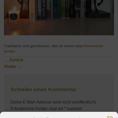
Trackbacks sind geschlossen, aber du kannst einen
Kommentar
posten
.
←
Zurück
Weiter
→
Schreibe einen Kommentar
Deine E-Mail-Adresse wird nicht veröffentlicht.
Erforderliche Felder sind mit
*
markiert
Kommentar
*