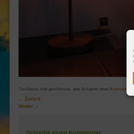
Trackbacks sind geschlossen, aber du kannst einen
Kommentar 
←
Zurück
Weiter
→
Schreibe einen Kommentar