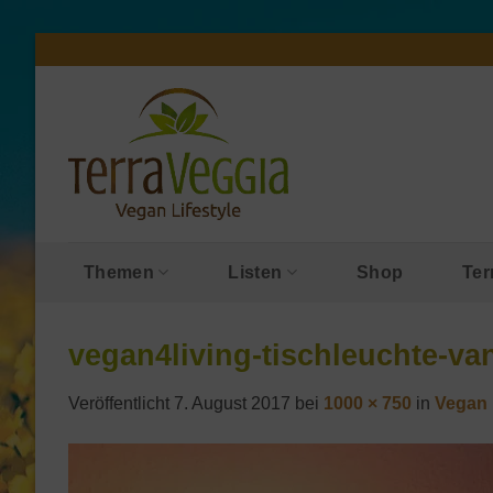
Zum
Inhalt
springen
Themen
Listen
Shop
Ter
vegan4living-tischleuchte-va
Veröffentlicht
7. August 2017
bei
1000 × 750
in
Vegan 