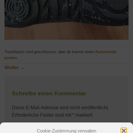
Trackbacks sind geschlossen, aber du kannst einen
Kommentar
posten
.
Weiter
→
Schreibe einen Kommentar
Deine E-Mail-Adresse wird nicht veröffentlicht.
Erforderliche Felder sind mit
*
markiert
Kommentar
*
Cookie-Zustimmung verwalten