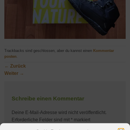
Trackbacks sind geschlossen, aber du kannst einen
Kommentar
posten
.
←
Zurück
Weiter
→
Schreibe einen Kommentar
Deine E-Mail-Adresse wird nicht veröffentlicht.
Erforderliche Felder sind mit
*
markiert
Kommentar
*