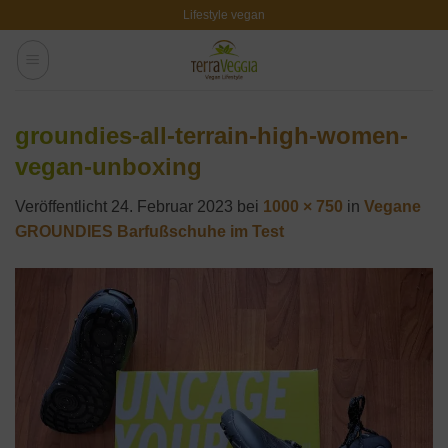
Zum
Lifestyle vegan
Inhalt
springen
groundies-all-terrain-high-women-
vegan-unboxing
Veröffentlicht
24. Februar 2023
bei
1000 × 750
in
Vegane
GROUNDIES Barfußschuhe im Test