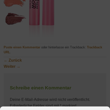
Poste einen Kommentar
oder hinterlasse ein Trackback:
Trackback
URL
.
←
Zurück
Weiter
→
Schreibe einen Kommentar
Deine E-Mail-Adresse wird nicht veröffentlicht.
Erforderliche Felder sind mit
*
markiert