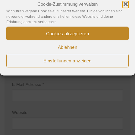
Cookie-Zustimmung verwalten
Kommentar
*
Wir nutzen vegane Cookies auf unserer Website. Einige von ihnen sind
notwendig, während andere uns helfen, diese Website und deine
Erfahrung damit zu verbessern.
Cookies akzeptieren
Ablehnen
Name
*
Einstellungen anzeigen
E-Mail-Adresse
*
Website