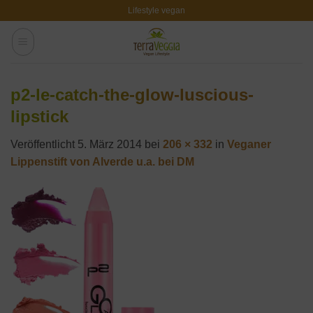
Zum
Lifestyle vegan
Inhalt
springen
p2-le-catch-the-glow-luscious-
lipstick
Veröffentlicht
5. März 2014
bei
206 × 332
in
Veganer
Lippenstift von Alverde u.a. bei DM