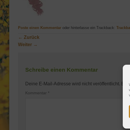
Poste einen Kommentar
oder hinterlasse ein Trackback:
Trackb
←
Zurück
Weiter
→
Schreibe einen Kommentar
Deine E-Mail-Adresse wird nicht veröffentlicht.
Erfo
Kommentar
*