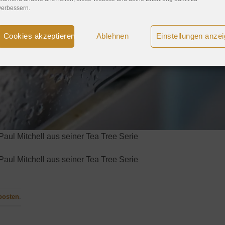
verbessern.
Cookies akzeptieren
Ablehnen
Einstellungen anze
ul Mitchell aus seiner Tea Tree Serie
ul Mitchell aus seiner Tea Tree Serie
posten
.