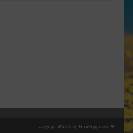
Copyright 2026 © by TerraVeggia with ❤️