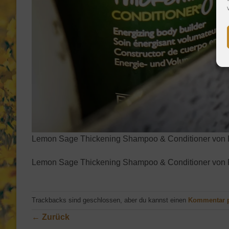
Lemon Sage Thickening Shampoo & Conditioner von Pa
Lemon Sage Thickening Shampoo & Conditioner von Pa
Trackbacks sind geschlossen, aber du kannst einen
Kommentar 
←
Zurück