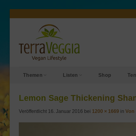
Zum
Inhalt
springen
Themen
Listen
Shop
Ter
Lemon Sage Thickening Shamp
Veröffentlicht
16. Januar 2016
bei
1200 × 1669
in
Von 