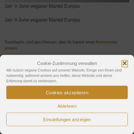
Jan ’n June veganer Mantel Europa
Jan ’n June veganer Mantel Europa
Trackbacks sind geschlossen, aber du kannst einen
Kommentar
posten
.
←
Zurück
Cookie-Zustimmung verwalten
Weiter
→
Wir nutzen vegane Cookies auf unserer Website. Einige von ihnen sind
notwendig, während andere uns helfen, diese Website und deine
Erfahrung damit zu verbessern.
Schreibe einen Kommentar
Cookies akzeptieren
Deine E-Mail-Adresse wird nicht veröffentlicht.
Ablehnen
Erforderliche Felder sind mit
*
markiert
Einstellungen anzeigen
Kommentar
*