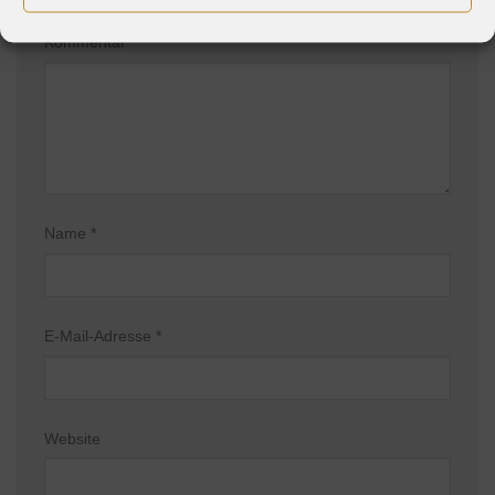
Erforderliche Felder sind mit
*
markiert
Kommentar
*
Name
*
E-Mail-Adresse
*
Website