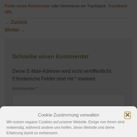
Poste einen Kommentar
oder hinterlasse ein Trackback:
Trackback
URL
.
←
Zurück
Weiter
→
Schreibe einen Kommentar
Deine E-Mail-Adresse wird nicht veröffentlicht.
Erforderliche Felder sind mit
*
markiert
Kommentar
*
Cookie-Zustimmung verwalten
Wir nutzen vegane Cookies auf unserer Website. Einige von ihnen sind
notwendig, während andere uns helfen, diese Website und deine
Erfahrung damit zu verbessern.