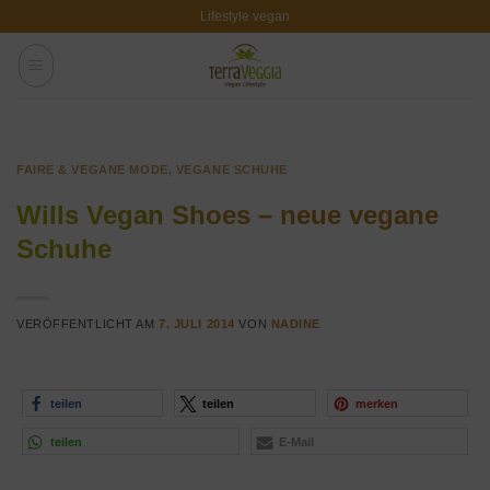
Zum
Lifestyle vegan
Inhalt
springen
FAIRE & VEGANE MODE
,
VEGANE SCHUHE
Wills Vegan Shoes – neue vegane
Schuhe
VERÖFFENTLICHT AM
7. JULI 2014
VON
NADINE
teilen
teilen
merken
teilen
E-Mail