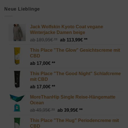
Neue Lieblinge
Jack Wolfskin Kyoto Coat vegane
Winterjacke Damen beige
Ursprünglicher
Aktueller
189,95
€
113,99
€
Preis
Preis
This Place "The Glow" Gesichtscreme mit
war:
ist:
CBD
189,95€
113,99€.
17,00
€
This Place "The Good Night" Schlafcreme
mit CBD
17,00
€
MoreThanHip Single Reise-Hängematte
Ocean
Ursprünglicher
Aktueller
49,95
€
39,95
€
Preis
Preis
This Place "The Hug" Periodencreme mit
war:
ist:
CBD
49,95€
39,95€.