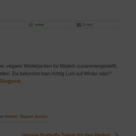
teilen
E-Mail
me, vegane Winterjacken für Mädels zusammengestellt,
werden. Da bekommt man richtig Lust auf Winter oder?
Blogpost
.
ert
Herbst
,
Vegane Jacken
.
Vegane Butterfly Twists für den Herbst