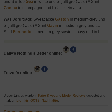
und S // Top
Gea
in white und S (fällt groß aus!) // Shirt
Ganina
in champagne und L (fällt klein aus)
Was Jörg trägt:
Sweatjacke
Gaston
in medium-grey und
S (fällt groß aus!) // Shirt
Gavin
in medium-grey und L //
Shirt
Fernando
in medium-grey sowie in navy und in L
Daily’s Nothing’s Better online:
Trevor’s online:
Dieser Eintrag wurde in
Faire & vegane Mode
,
Reviews
gepostet und
markiert
bio
,
fair
,
GOTS
,
Nachhaltig
.
Doppelherz system