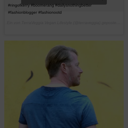
#ringofkerry #boomerang #dailysnothingbetter
#fashionblogger #fashionootd
Ein von TerraVeggia Vegan Lifestyle (@terraveggia) gepostetes Video am