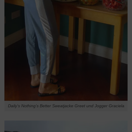
Daily’s Nothing’s Better Sweatjacke Greet und Jogger Graciela