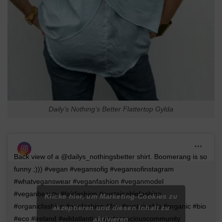
Daily’s Nothing’s Better Flattertop Gylda
Back view of a @dailys_nothingsbetter shirt. Boomerang is so
funny ;))) #vegan #vegansofig #vegansofinstagram
#whatveganswear #veganfashion #veganmodel
#veganbeauty #fairfashion #sustainablefashion
Klicke hier, um Marketing-Cookies zu
#organicfashion #ecofashion #fair #sustainable #organic #bio
akzeptieren und diesen Inhalt zu
#eco #ireland #wildatlanticway #consciouscommunity
aktivieren