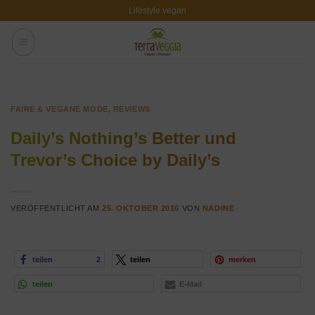
Zum
Lifestyle vegan
Inhalt
springen
FAIRE & VEGANE MODE
,
REVIEWS
Daily’s Nothing’s Better und
Trevor’s Choice by Daily’s
VERÖFFENTLICHT AM
25. OKTOBER 2016
VON
NADINE
teilen
2
teilen
merken
teilen
E-Mail