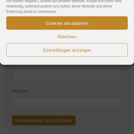
Wir nutzen vegane Cookies auf unserer Website. Einige von ihnen sind
notwendig, während andere uns helfen, diese Website und deine
Erfahrung damit zu verbessern.
Cookies akzeptieren
Name
*
Ablehnen
Einstellungen anzeigen
E-Mail-Adresse
*
Website