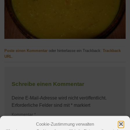
Poste einen Kommentar
oder hinterlasse ein Trackback:
Trackback
URL
.
Schreibe einen Kommentar
Deine E-Mail-Adresse wird nicht veröffentlicht.
Erforderliche Felder sind mit
*
markiert
Kommentar
*
Cookie-Zustimmung verwalten