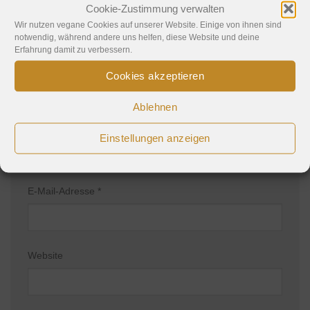
Kommentar
*
Cookie-Zustimmung verwalten
Wir nutzen vegane Cookies auf unserer Website. Einige von ihnen sind
notwendig, während andere uns helfen, diese Website und deine
Erfahrung damit zu verbessern.
Cookies akzeptieren
Ablehnen
Name
*
Einstellungen anzeigen
E-Mail-Adresse
*
Website