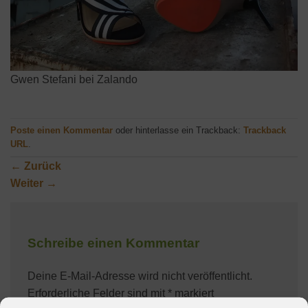
Gwen Stefani bei Zalando
Poste einen Kommentar
oder hinterlasse ein Trackback:
Trackback
URL
.
←
Zurück
Weiter
→
Schreibe einen Kommentar
Deine E-Mail-Adresse wird nicht veröffentlicht.
Erforderliche Felder sind mit
*
markiert