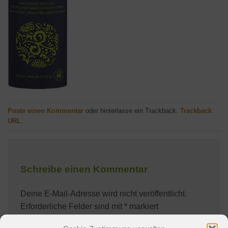
Poste einen Kommentar
oder hinterlasse ein Trackback:
Trackback
URL
.
Schreibe einen Kommentar
Deine E-Mail-Adresse wird nicht veröffentlicht.
Erforderliche Felder sind mit
*
markiert
Kommentar
*