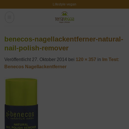
Zum
Lifestyle vegan
Inhalt
springen
benecos-nagellackentferner-natural-
nail-polish-remover
Veröffentlicht
27. Oktober 2014
bei
120 × 357
in
Im Test:
Benecos Nagellackentferner