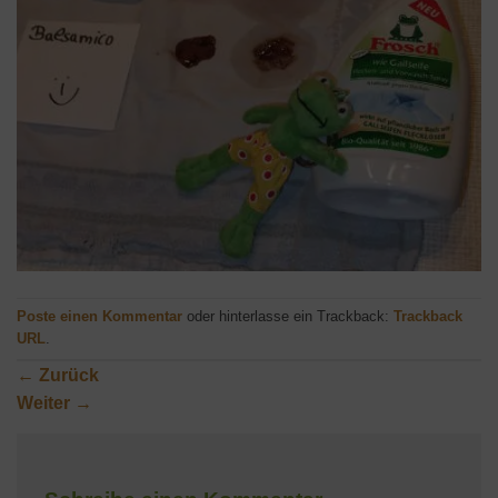
Poste einen Kommentar
oder hinterlasse ein Trackback:
Trackback
URL
.
←
Zurück
Weiter
→