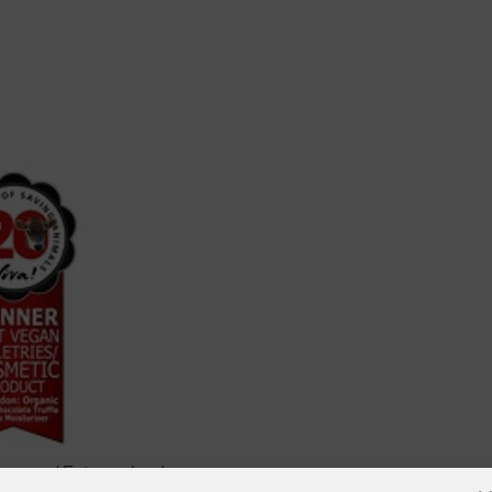
r vegan / Foto: mulondon.com