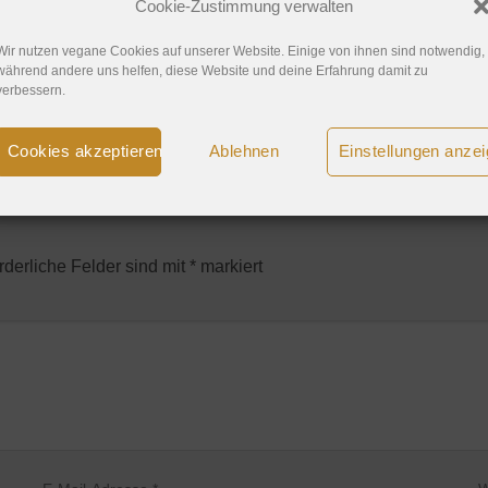
Cookie-Zustimmung verwalten
r vegan / Foto: mulondon.com
Wir nutzen vegane Cookies auf unserer Website. Einige von ihnen sind notwendig,
während andere uns helfen, diese Website und deine Erfahrung damit zu
verbessern.
ack URL
.
Cookies akzeptieren
Ablehnen
Einstellungen anze
rderliche Felder sind mit
*
markiert