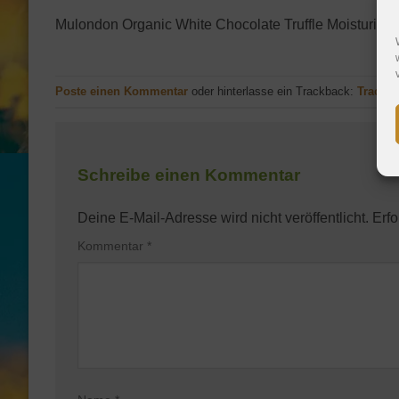
Mulondon Organic White Chocolate Truffle Moisturise
Poste einen Kommentar
oder hinterlasse ein Trackback:
Trackb
Schreibe einen Kommentar
Deine E-Mail-Adresse wird nicht veröffentlicht.
Erfo
Kommentar
*