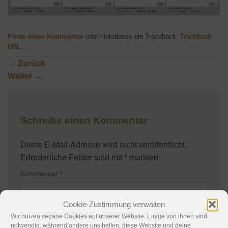
Poste einen Kommentar
oder hinterlasse ein Trackback:
Trackback
URL
.
←
Zurück
Weiter
→
Schreibe einen Kommentar
Deine E-Mail-Adresse wird nicht veröffentlicht.
Erforderliche Felder sind mit
*
markiert
Kommentar
*
Cookie-Zustimmung verwalten
Wir nutzen vegane Cookies auf unserer Website. Einige von ihnen sind
notwendig, während andere uns helfen, diese Website und deine