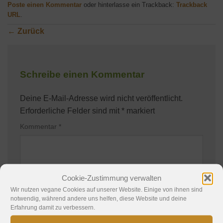
Poste einen Kommentar
oder hinterlasse ein Trackback:
Trackback
URL
.
←
Zurück
Schreibe einen Kommentar
Deine E-Mail-Adresse wird nicht veröffentlicht.
Erforderliche Felder sind mit
*
markiert
Kommentar
*
Cookie-Zustimmung verwalten
Wir nutzen vegane Cookies auf unserer Website. Einige von ihnen sind
notwendig, während andere uns helfen, diese Website und deine
Erfahrung damit zu verbessern.
Name
*