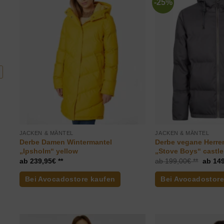
-25%
JACKEN & MÄNTEL
JACKEN & MÄNTEL
Derbe Damen Wintermantel
Derbe vegane Herre
„Ipsholm“ yellow
„Stove Boys“ castl
Ursprü
239,95
€
199,00
€
149
Preis
war:
Bei Avocadostore kaufen
Bei Avocadostore
199,0