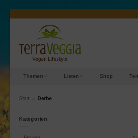
Zum
Inhalt
springen
Themen
Listen
Shop
Ter
Start
»
Derbe
Kategorien
Frauen
(14