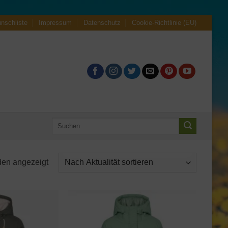
nschliste
Impressum
Datenschutz
Cookie-Richtlinie (EU)
Suche
nach:
Nach
den angezeigt
Aktualität
sortiert