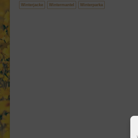
Winterjacke
Wintermantel
Winterparka