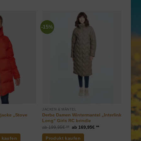
-15%
JACKEN & MÄNTEL
jacke „Stove
Derbe Damen Wintermantel „Interlink
o
Long“ Girls RC brindle
Ursprünglicher
Aktueller
199,95
€
169,95
€
Preis
Preis
war:
ist:
 kaufen
Produkt kaufen
199,95€
169,95€.