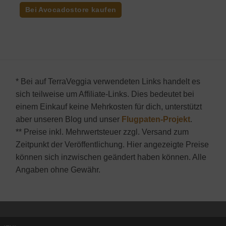
war:
ist:
Bei Avocadostore kaufen
239,95€
219,95€.
* Bei auf TerraVeggia verwendeten Links handelt es
sich teilweise um Affiliate-Links. Dies bedeutet bei
einem Einkauf keine Mehrkosten für dich, unterstützt
aber unseren Blog und unser
Flugpaten-Projekt
.
** Preise inkl. Mehrwertsteuer zzgl. Versand zum
Zeitpunkt der Veröffentlichung. Hier angezeigte Preise
können sich inzwischen geändert haben können. Alle
Angaben ohne Gewähr.