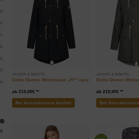
6)
6)
7)
8)
6)
3)
JACKEN & MÄNTEL
JACKEN & MÄNTEL
Derbe Damen Winterjacke „FF“ navy
Derbe Damen Winter
4)
219,95
€
219,95
€
Bei Avocadostore kaufen
Bei Avocadostore
0€