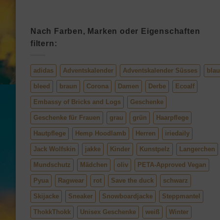
Nach Farben, Marken oder Eigenschaften
filtern:
adidas
Adventskalender
Adventskalender Süsses
blau
bleed
braun
Corona
Damen
Derbe
Ecoalf
Embassy of Bricks and Logs
Geschenke
Geschenke für Frauen
grau
grün
Haarpflege
Hautpflege
Hemp Hoodlamb
Herren
iriedaily
Jack Wolfskin
jakke
Kinder
Kunstpelz
Langerchen
Mundschutz
Mädchen
oliv
PETA-Approved Vegan
Pyua
Ragwear
rot
Save the duck
schwarz
Skijacke
Sneaker
Snowboardjacke
Steppmantel
ThokkThokk
Unisex Geschenke
weiß
Winter