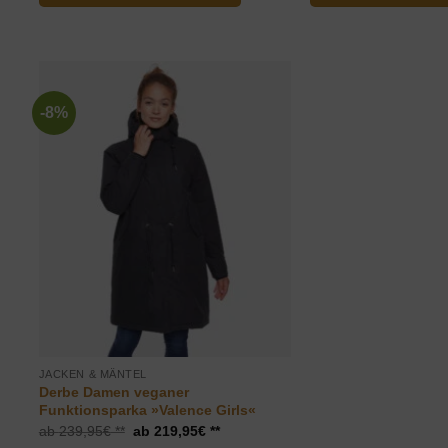
-8%
JACKEN & MÄNTEL
Derbe Damen veganer
Funktionsparka »Valence Girls«
Ursprünglicher
Aktueller
239,95
€
219,95
€
Preis
Preis