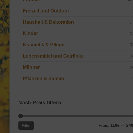
Freizeit und Outdoor
(
Haushalt & Dekoration
(1
Kinder
(1
Kosmetik & Pflege
(3
Lebensmittel und Getränke
(5
Männer
(6
Pflanzen & Samen
(
Nach Preis filtern
Min.
Max.
Preis:
110€
—
24
Filter
Preis
Preis