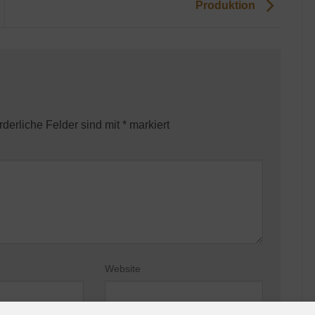
Produktion
rderliche Felder sind mit
*
markiert
Website