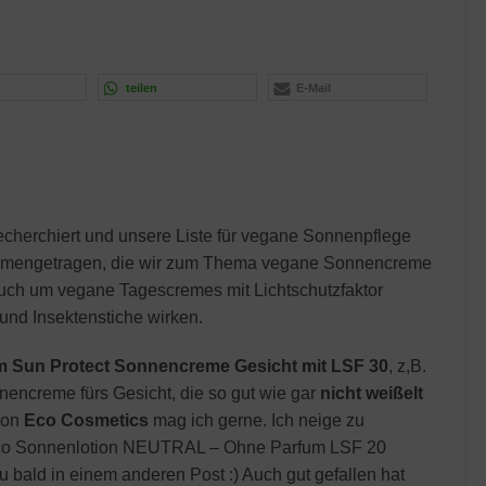
teilen
E-Mail
echerchiert und unsere Liste für vegane Sonnenpflege
usammengetragen, die wir zum Thema vegane Sonnencreme
auch um vegane Tagescremes mit Lichtschutzfaktor
und Insektenstiche wirken.
 m Sun Protect Sonnencreme Gesicht mit LSF 30
, z,B.
encreme fürs Gesicht, die so gut wie gar
nicht weißelt
von
Eco Cosmetics
mag ich gerne. Ich neige zu
n eco Sonnenlotion NEUTRAL – Ohne Parfum LSF 20
u bald in einem anderen Post :) Auch gut gefallen hat