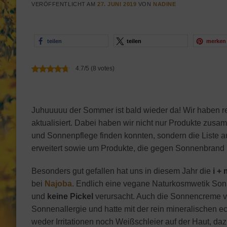
VERÖFFENTLICHT AM
27. JUNI 2019
VON
NADINE
teilen
teilen
merken
4.7/5 (8 votes)
Juhuuuuu der Sommer ist bald wieder da! Wir haben r
aktualisiert. Dabei haben wir nicht nur Produkte z
und Sonnenpflege finden konnten, sondern die Liste 
erweitert sowie um Produkte, die gegen Sonnenbrand 
Besonders gut gefallen hat uns in diesem Jahr die
i +
bei
Najoba
. Endlich eine vegane Naturkosmwetik Sonn
und
keine Pickel
verursacht. Auch die Sonnencreme 
Sonnenallergie und hatte mit der rein mineralische
weder Irritationen noch Weißschleier auf der Haut, daz