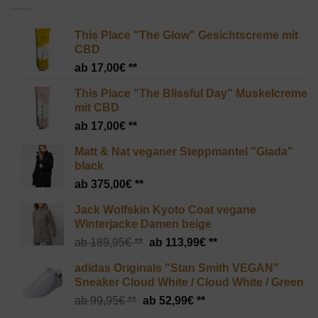
This Place "The Glow" Gesichtscreme mit
CBD
17,00
€
This Place "The Blissful Day" Muskelcreme
mit CBD
17,00
€
Matt & Nat veganer Steppmantel "Giada"
black
375,00
€
Jack Wolfskin Kyoto Coat vegane
Winterjacke Damen beige
Ursprünglicher
Aktueller
189,95
€
113,99
€
Preis
Preis
adidas Originals "Stan Smith VEGAN"
war:
ist:
Sneaker Cloud White / Cloud White / Green
189,95€
113,99€.
Ursprünglicher
Aktueller
99,95
€
52,99
€
Preis
Preis