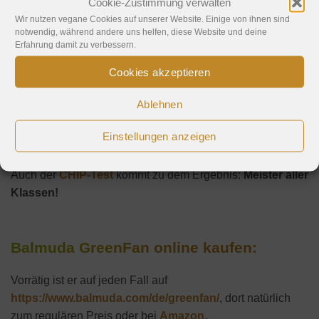
Cookie-Zustimmung verwalten
Fazit:
Wir nutzen vegane Cookies auf unserer Website. Einige von ihnen sind
notwendig, während andere uns helfen, diese Website und deine
Erfahrung damit zu verbessern.
Zugegeben, ich musste de GreenFan nicht kaufen, da ich
das Glück hatte, diesen Sponsored Post schreiben zu
Cookies akzeptieren
dürfen. Meine ganz ehrliche Meinung: Mit einem Preis ab
Ablehnen
299 Euro eine echte Luxus-Investition, aber das ist er wert,
wenn man einen natürlichen Luftstrom, super leisen
Einstellungen anzeigen
Betrieb und stylisches Design sucht!
Auch der
CHIP-Test
kommt zu dem Ergebnis:
Meister aller
Klassen!
Balmuda GreenFan online kaufen:
Vorrätig ist er auf jeden Fall auf
https://www.balmuda.com/de/greenfan/
, dort natürlich
zum regulären Preis oder bei
Amazon
.