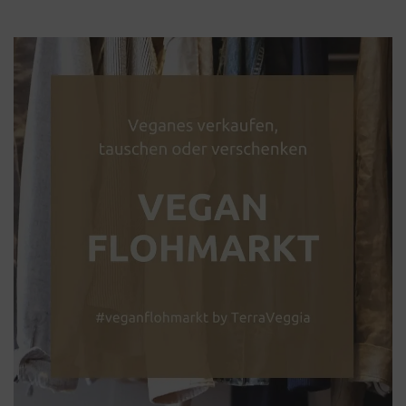
war:
ist:
99,95€
52,99€.