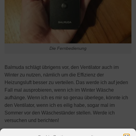
Die Fernbedienung
Balmuda schlägt übrigens vor, den Ventilator auch im
Winter zu nutzen, nämlich um die Effizienz der
Heizungsluft besser zu verteilen. Das werde ich auf jeden
Fall mal ausprobieren, wenn ich im Winter Wäsche
aufhänge. Wenn ich es mir so genau überlege, könnte ich
den Ventilator, wenn ich es eilig habe, sogar mal im
Sommer vor den Wäscheständer stellen. Werde ich
versuchen und berichten!