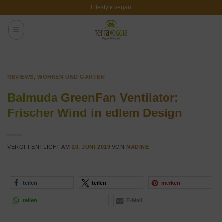
Zum
Lifestyle vegan
Inhalt
springen
REVIEWS
,
WOHNEN UND GARTEN
Balmuda GreenFan Ventilator:
Frischer Wind in edlem Design
VERÖFFENTLICHT AM
20. JUNI 2019
VON
NADINE
teilen
teilen
merken
teilen
E-Mail