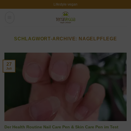
Zum
Lifestyle vegan
Inhalt
springen
SCHLAGWORT-ARCHIVE:
NAGELPFLEGE
27
Juli
Der Health Routine Nail Care Pen & Skin Care Pen im Test