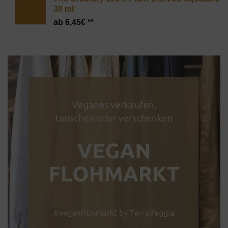
30 ml
6,45
€