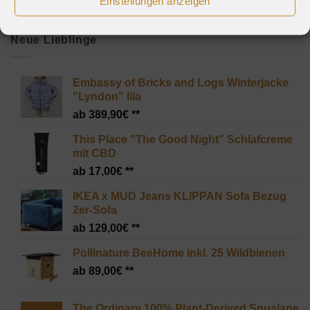
Einstellungen anzeigen
Neue Lieblinge
Embassy of Bricks and Logs Winterjacke
"Lyndon" lila
389,90
€
This Place "The Good Night" Schlafcreme
mit CBD
17,00
€
IKEA x MUD Jeans KLIPPAN Sofa Bezug
2er-Sofa
129,00
€
Pollinature BeeHome inkl. 25 Wildbienen
89,00
€
The Ordinary 100% Plant-Derived Squalane