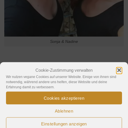
Sonja & Nadine
Nadine:
Ich lebe seit Frühjahr 2010 vegan, seit 2007 bin
Cookie-Zustimmung verwalten
ich Vegetarierin. Ich habe TerraVeggia ins Leben gerufen
Wir nutzen vegane Cookies auf unserer Website. Einige von ihnen sind
und will euch damit zeigen, dass vegan leben kein Verzicht
notwendig, während andere uns helfen, diese Website und deine
bedeutet.
Erfahrung damit zu verbessern.
Cookies akzeptieren
Sonja:
Nadine und ich sind seit über 30 Jahren befreundet
und sie hat mich mit dem „Vegan-Virus“ infiziert ;-) Nun
Ablehnen
teste und blogge ich gelegentlich mit.
Einstellungen anzeigen
Eva:
Ich bin Nadine’s Mama und kümmere mich um unser