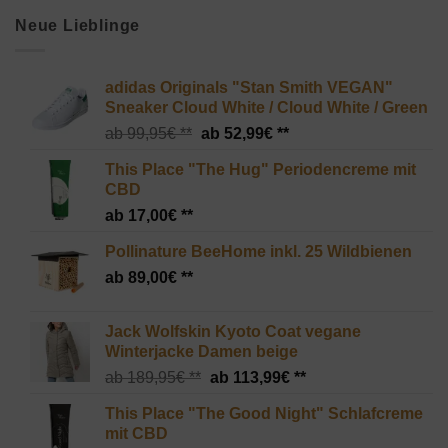
Neue Lieblinge
adidas Originals "Stan Smith VEGAN"
Sneaker Cloud White / Cloud White / Green
Ursprünglicher
Aktueller
99,95
€
52,99
€
Preis
Preis
This Place "The Hug" Periodencreme mit
war:
ist:
CBD
99,95€
52,99€.
17,00
€
Pollinature BeeHome inkl. 25 Wildbienen
89,00
€
Jack Wolfskin Kyoto Coat vegane
Winterjacke Damen beige
Ursprünglicher
Aktueller
189,95
€
113,99
€
Preis
Preis
This Place "The Good Night" Schlafcreme
war:
ist:
mit CBD
189,95€
113,99€.