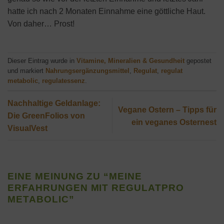
hatte ich nach 2 Monaten Einnahme eine göttliche Haut.
Von daher… Prost!
Dieser Eintrag wurde in
Vitamine, Mineralien & Gesundheit
gepostet
und markiert
Nahrungsergänzungsmittel
,
Regulat
,
regulat
metabolic
,
regulatessenz
.
Nachhaltige Geldanlage:
Vegane Ostern – Tipps für
Die GreenFolios von
ein veganes Osternest
VisualVest
EINE MEINUNG ZU “
MEINE
ERFAHRUNGEN MIT REGULATPRO
METABOLIC
”