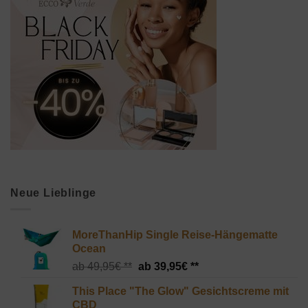
Neue Lieblinge
MoreThanHip Single Reise-Hängematte
Ocean
Ursprünglicher
Aktueller
49,95
€
39,95
€
Preis
Preis
This Place "The Glow" Gesichtscreme mit
war:
ist:
CBD