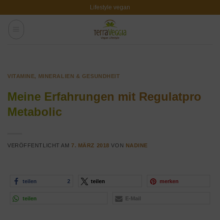
Zum
Lifestyle vegan
Inhalt
springen
VITAMINE, MINERALIEN & GESUNDHEIT
Meine Erfahrungen mit Regulatpro
Metabolic
VERÖFFENTLICHT AM
7. MÄRZ 2018
VON
NADINE
teilen
2
teilen
merken
teilen
E-Mail