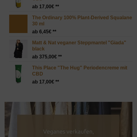
49,95€
39,95€.
17,00
€
The Ordinary 100% Plant-Derived Squalane
30 ml
6,45
€
Matt & Nat veganer Steppmantel "Giada"
black
375,00
€
This Place "The Hug" Periodencreme mit
CBD
17,00
€