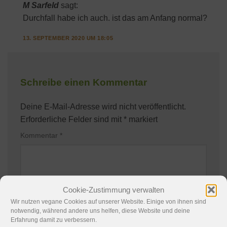
M Sarfeld
sagt:
Durchfall habe ich auch. ist das am Anfang normal?
13. SEPTEMBER 2020 UM 18:05
Schreibe einen Kommentar
Deine E-Mail-Adresse wird nicht veröffentlicht.
Erforderliche Felder sind mit
*
markiert
Kommentar
*
Cookie-Zustimmung verwalten
Wir nutzen vegane Cookies auf unserer Website. Einige von ihnen sind
notwendig, während andere uns helfen, diese Website und deine
Erfahrung damit zu verbessern.
Name
*