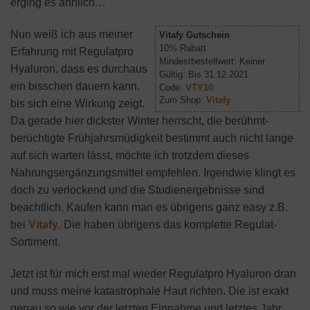
erging es ähnlich…
Nun weiß ich aus meiner
Vitafy Gutschein
10% Rabatt
Erfahrung mit Regulatpro
Mindestbestellwert: Keiner
Hyaluron, dass es durchaus
Gültig: Bis 31.12.2021
ein bisschen dauern kann,
Code:
VTY10
Zum Shop:
Vitafy
bis sich eine Wirkung zeigt.
Da gerade hier dickster Winter herrscht, die berühmt-
berüchtigte Frühjahrsmüdigkeit bestimmt auch nicht lange
auf sich warten lässt, möchte ich trotzdem dieses
Nahrungsergänzungsmittel empfehlen. Irgendwie klingt es
doch zu verlockend und die Studienergebnisse sind
beachtlich. Kaufen kann man es übrigens ganz easy z.B.
bei
Vitafy
. Die haben übrigens das komplette Regulat-
Sortiment.
Jetzt ist für mich erst mal wieder Regulatpro Hyaluron dran
und muss meine katastrophale Haut richten. Die ist exakt
genau so wie vor der letzten Einnahme und letztes Jahr