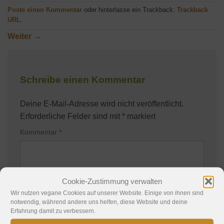
Poste einen Kommentar
oder hinterlasse ein Trackback:
Trackback
URL
.
Weiter
→
Schreibe einen Kommentar
Deine E-Mail-Adresse wird nicht veröffentlicht.
Erforderliche Felder sind mit
*
markiert
Kommentar
*
Cookie-Zustimmung verwalten
Wir nutzen vegane Cookies auf unserer Website. Einige von ihnen sind
notwendig, während andere uns helfen, diese Website und deine
Erfahrung damit zu verbessern.
Name
*