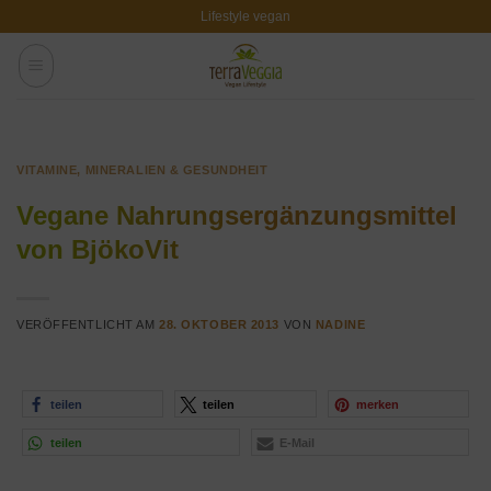
Zum
Lifestyle vegan
Inhalt
springen
VITAMINE, MINERALIEN & GESUNDHEIT
Vegane Nahrungsergänzungsmittel
von BjökoVit
VERÖFFENTLICHT AM
28. OKTOBER 2013
VON
NADINE
teilen
teilen
merken
teilen
E-Mail