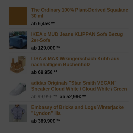
The Ordinary 100% Plant-Derived Squalane
30 ml
6,45
€
IKEA x MUD Jeans KLIPPAN Sofa Bezug
2er-Sofa
129,00
€
LISA & MAX Wikingerschach Kubb aus
nachhaltigem Buchenholz
69,95
€
adidas Originals "Stan Smith VEGAN"
Sneaker Cloud White / Cloud White / Green
Ursprünglicher
Aktueller
99,95
€
52,99
€
Preis
Preis
Embassy of Bricks and Logs Winterjacke
war:
ist:
"Lyndon" lila
99,95€
52,99€.
389,90
€